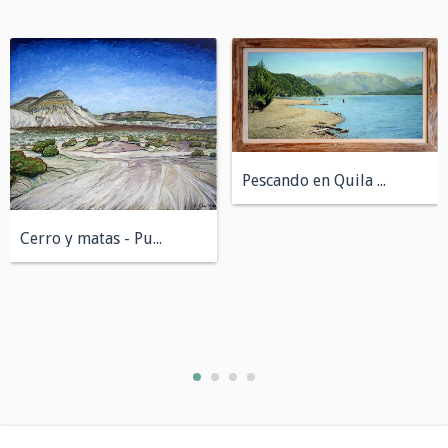
Pescando en Quila Quina - San Martín de...
Cerro y matas - Puerto Madryn, Chubut 50...