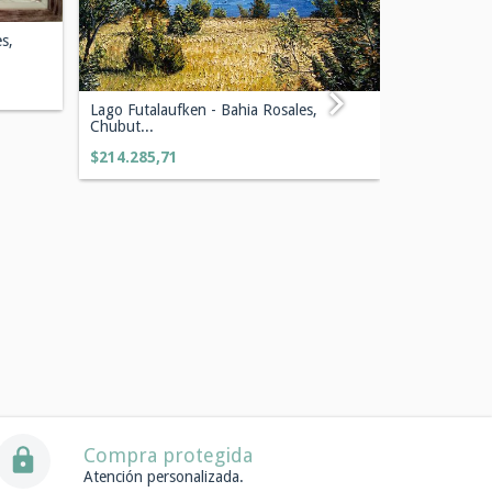
s,
Barco hundi
Lago Futalaufken - Bahia Rosales,
30...
Chubut...
$100.000
$214.285,71
Compra protegida
Atención personalizada.