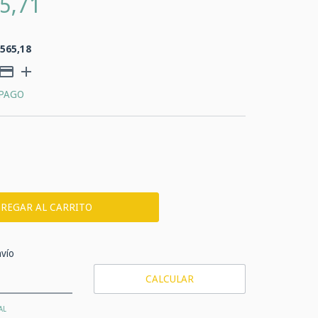
5,71
.565,18
 PAGO
CP:
CAMBIAR CP
vío
CALCULAR
AL