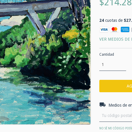
$214.28
24
cuotas de
$27
VER MEDIOS DE
Cantidad
Entregas para el 
Medios de en
NO SÉ MI CÓDIGO POST