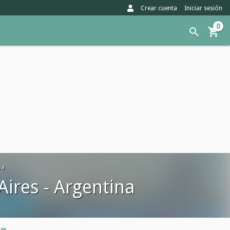
Crear cuenta
Iniciar sesión
0
na
Aires - Argentina