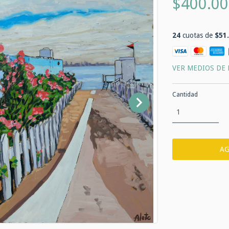
$400.00
24
cuotas de
$51
VER MEDIOS DE
Cantidad
Entregas para el 
NO SÉ MI CÓDIGO POST